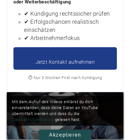
oder Weiterbeschäftigung
.
✔ Kündigung rechtssicher prüfen
✔ Erfolgschancen realistisch
einschätzen
✔ Arbeitnehmerfokus
Jetzt Kontakt aufnehmen
⏱️ Nur 3 Wochen Frist nach Kündigung
Mit dem Aufruf des Videos erklärst du dich
einverstanden, dass deine Daten an YouTube
übermittelt werden und dass du die
Datenschutzerklärung
gelesen hast.